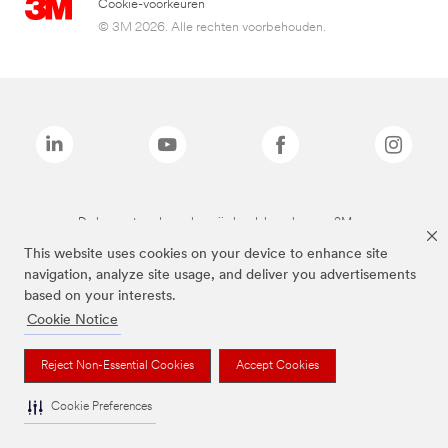
Cookie-voorkeuren
© 3M 2026. Alle rechten voorbehouden.
De bovenstaande merken zijn handelsmerken van 3M.we
This website uses cookies on your device to enhance site
navigation, analyze site usage, and deliver you advertisements
based on your interests.
Cookie Notice
Reject Non-Essential Cookies
Accept Cookies
Cookie Preferences