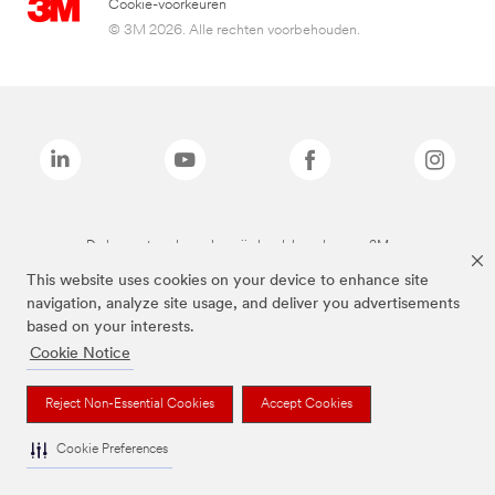
Cookie-voorkeuren
© 3M 2026. Alle rechten voorbehouden.
De bovenstaande merken zijn handelsmerken van 3M.we
This website uses cookies on your device to enhance site
navigation, analyze site usage, and deliver you advertisements
based on your interests.
Cookie Notice
Reject Non-Essential Cookies
Accept Cookies
Cookie Preferences