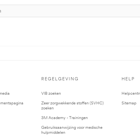
REGELGEVING
HELP
media
VIB zoeken
Helpcent
mentspagina
Zeer zorgwekkende stoffen (SVHC)
Sitemap
zoeken
3M Academy - Trainingen
Gebruiksaanwijzing voor medische
hulpmiddelen