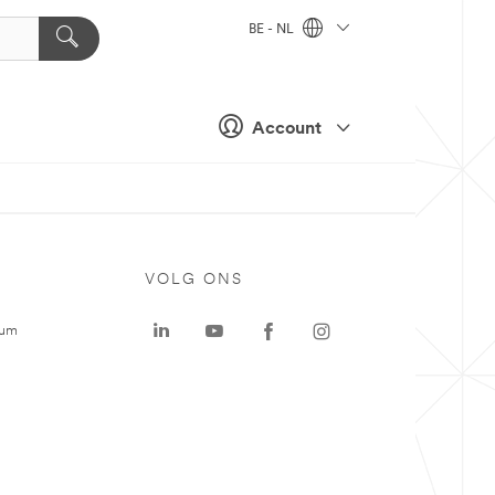
BE - NL
Account
VOLG ONS
rum