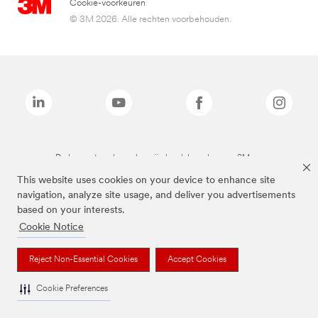
Cookie-voorkeuren
© 3M 2026. Alle rechten voorbehouden.
De bovenstaande merken zijn handelsmerken van 3M.we
This website uses cookies on your device to enhance site
navigation, analyze site usage, and deliver you advertisements
based on your interests.
Cookie Notice
Reject Non-Essential Cookies
Accept Cookies
Cookie Preferences