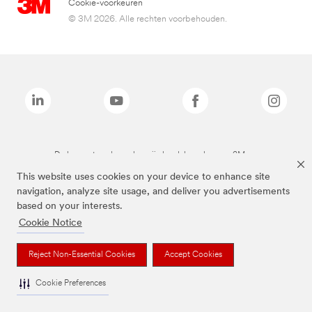
Cookie-voorkeuren
© 3M 2026. Alle rechten voorbehouden.
De bovenstaande merken zijn handelsmerken van 3M.we
This website uses cookies on your device to enhance site
navigation, analyze site usage, and deliver you advertisements
based on your interests.
Cookie Notice
Reject Non-Essential Cookies
Accept Cookies
Cookie Preferences