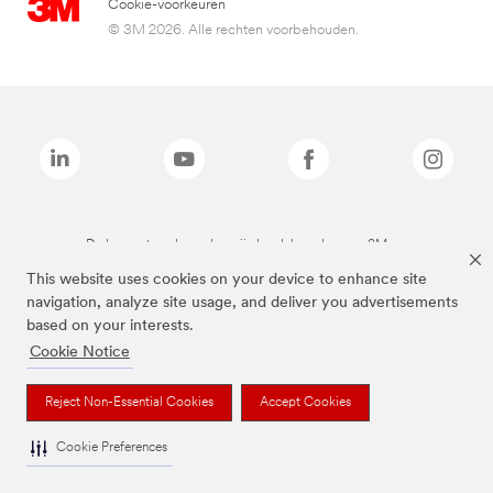
Cookie-voorkeuren
© 3M 2026. Alle rechten voorbehouden.
De bovenstaande merken zijn handelsmerken van 3M.we
This website uses cookies on your device to enhance site
navigation, analyze site usage, and deliver you advertisements
based on your interests.
Cookie Notice
Reject Non-Essential Cookies
Accept Cookies
Cookie Preferences