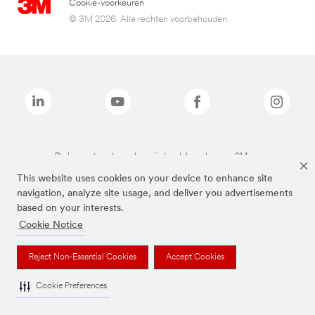
Cookie-voorkeuren
© 3M 2026. Alle rechten voorbehouden.
De bovenstaande merken zijn handelsmerken van 3M.we
This website uses cookies on your device to enhance site
navigation, analyze site usage, and deliver you advertisements
based on your interests.
Cookie Notice
Reject Non-Essential Cookies
Accept Cookies
Cookie Preferences