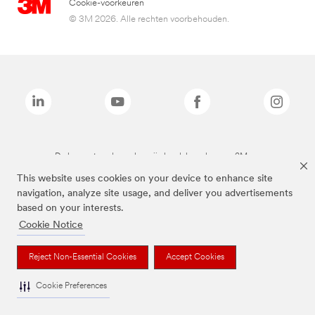
Cookie-voorkeuren
© 3M 2026. Alle rechten voorbehouden.
De bovenstaande merken zijn handelsmerken van 3M.we
This website uses cookies on your device to enhance site
navigation, analyze site usage, and deliver you advertisements
based on your interests.
Cookie Notice
Reject Non-Essential Cookies
Accept Cookies
Cookie Preferences