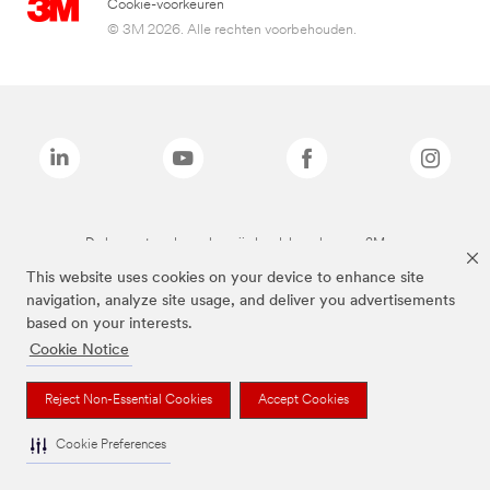
Cookie-voorkeuren
© 3M 2026. Alle rechten voorbehouden.
De bovenstaande merken zijn handelsmerken van 3M.we
This website uses cookies on your device to enhance site
navigation, analyze site usage, and deliver you advertisements
based on your interests.
Cookie Notice
Reject Non-Essential Cookies
Accept Cookies
Cookie Preferences