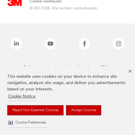
Cookie-voorkeuren
© 3M 2026. Alle rechten voorbehouden.
De bovenstaande merken zijn handelsmerken van 3M.we
This website uses cookies on your device to enhance site
navigation, analyze site usage, and deliver you advertisements
based on your interests.
Cookie Notice
Reject Non-Essential Cookies
Accept Cookies
Cookie Preferences