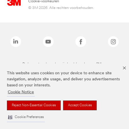
Cookie-voorkeuren
© 3M 2026. Alle rechten voorbehouden.
De bovenstaande merken zijn handelsmerken van 3M.we
This website uses cookies on your device to enhance site
navigation, analyze site usage, and deliver you advertisements
based on your interests.
Cookie Notice
Reject Non-Essential Cookies
Accept Cookies
Cookie Preferences