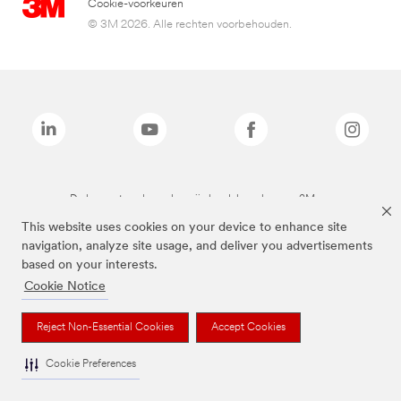
Cookie-voorkeuren
© 3M 2026. Alle rechten voorbehouden.
De bovenstaande merken zijn handelsmerken van 3M.we
This website uses cookies on your device to enhance site
navigation, analyze site usage, and deliver you advertisements
based on your interests.
Cookie Notice
Reject Non-Essential Cookies
Accept Cookies
Cookie Preferences