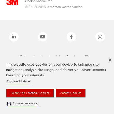
Cookie-voorkeuren
© 3M 2026. Alle rechten voorbehouden.
De bovenstaande merken zijn handelsmerken van 3M.we
This website uses cookies on your device to enhance site
navigation, analyze site usage, and deliver you advertisements
based on your interests.
Cookie Notice
Reject Non-Essential Cookies
Accept Cookies
Cookie Preferences