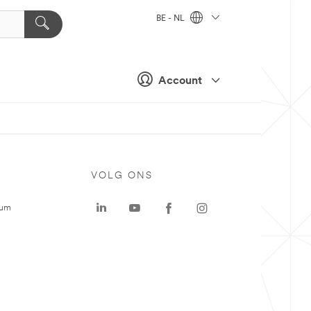
BE - NL
Account
VOLG ONS
rum