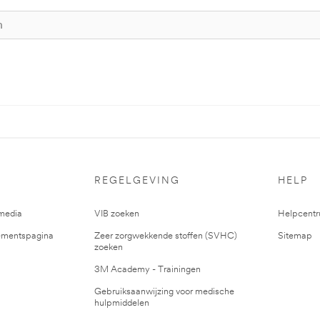
REGELGEVING
HELP
media
VIB zoeken
Helpcent
mentspagina
Zeer zorgwekkende stoffen (SVHC)
Sitemap
zoeken
3M Academy - Trainingen
Gebruiksaanwijzing voor medische
hulpmiddelen