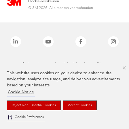
Cookie-voorkeuren
© 3M 2026. Alle rechten voorbehouden.
De bovenstaande merken zijn handelsmerken van 3M.we
This website uses cookies on your device to enhance site
navigation, analyze site usage, and deliver you advertisements
based on your interests.
Cookie Notice
Reject Non-Essential Cookies
Accept Cookies
Cookie Preferences