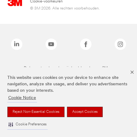
Cookie-voorkeuren
© 3M 2026. Alle rechten voorbehouden.
De bovenstaande merken zijn handelsmerken van 3M.we
This website uses cookies on your device to enhance site
navigation, analyze site usage, and deliver you advertisements
based on your interests.
Cookie Notice
Reject Non-Essential Cookies
Accept Cookies
Cookie Preferences