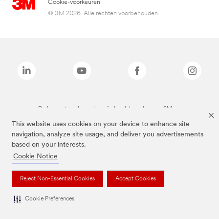
Cookie-voorkeuren
© 3M 2026. Alle rechten voorbehouden.
De bovenstaande merken zijn handelsmerken van 3M.we
This website uses cookies on your device to enhance site
navigation, analyze site usage, and deliver you advertisements
based on your interests.
Cookie Notice
Reject Non-Essential Cookies
Accept Cookies
Cookie Preferences