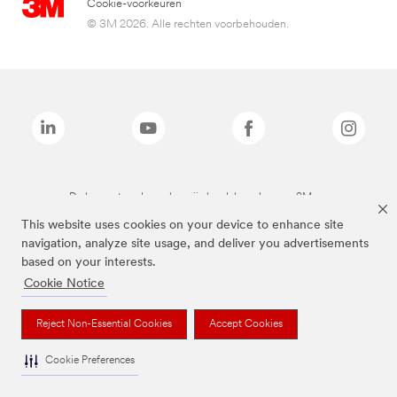
Cookie-voorkeuren
© 3M 2026. Alle rechten voorbehouden.
De bovenstaande merken zijn handelsmerken van 3M.we
This website uses cookies on your device to enhance site
navigation, analyze site usage, and deliver you advertisements
based on your interests.
Cookie Notice
Reject Non-Essential Cookies
Accept Cookies
Cookie Preferences