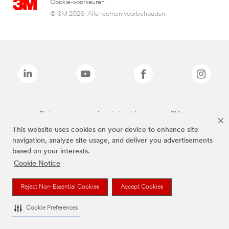
Cookie-voorkeuren
© 3M 2026. Alle rechten voorbehouden.
De bovenstaande merken zijn handelsmerken van 3M.we
This website uses cookies on your device to enhance site
navigation, analyze site usage, and deliver you advertisements
based on your interests.
Cookie Notice
Reject Non-Essential Cookies
Accept Cookies
Cookie Preferences