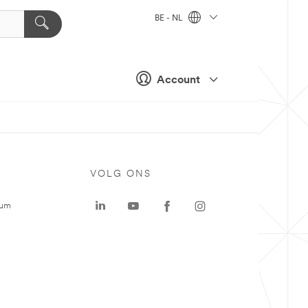
BE - NL
Account
VOLG ONS
rum