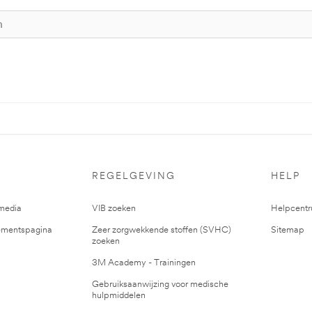
REGELGEVING
HELP
media
VIB zoeken
Helpcent
mentspagina
Zeer zorgwekkende stoffen (SVHC)
Sitemap
zoeken
3M Academy - Trainingen
Gebruiksaanwijzing voor medische
hulpmiddelen