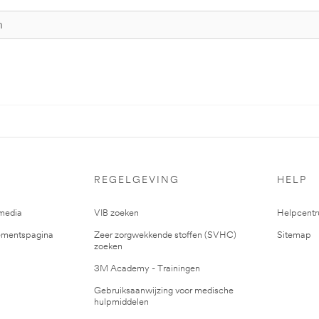
REGELGEVING
HELP
media
VIB zoeken
Helpcent
mentspagina
Zeer zorgwekkende stoffen (SVHC)
Sitemap
zoeken
3M Academy - Trainingen
Gebruiksaanwijzing voor medische
hulpmiddelen