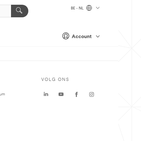
BE - NL
Account
VOLG ONS
rum