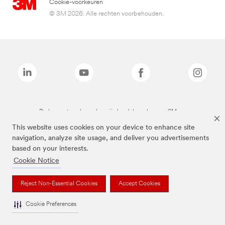
Cookie-voorkeuren
© 3M 2026. Alle rechten voorbehouden.
De bovenstaande merken zijn handelsmerken van 3M.we
This website uses cookies on your device to enhance site
navigation, analyze site usage, and deliver you advertisements
based on your interests.
Cookie Notice
Reject Non-Essential Cookies
Accept Cookies
Cookie Preferences