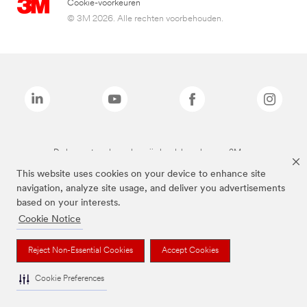
Cookie-voorkeuren
© 3M 2026. Alle rechten voorbehouden.
De bovenstaande merken zijn handelsmerken van 3M.we
This website uses cookies on your device to enhance site
navigation, analyze site usage, and deliver you advertisements
based on your interests.
Cookie Notice
Reject Non-Essential Cookies
Accept Cookies
Cookie Preferences