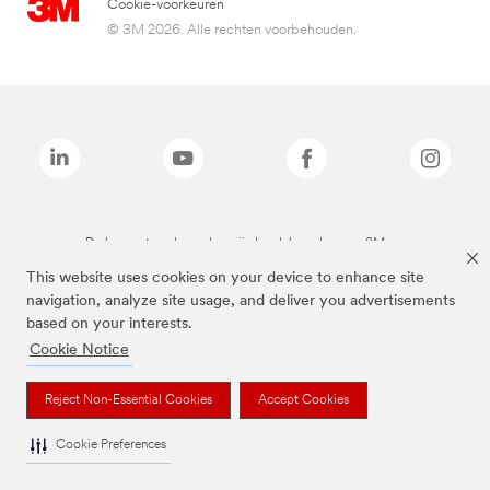
Cookie-voorkeuren
© 3M 2026. Alle rechten voorbehouden.
De bovenstaande merken zijn handelsmerken van 3M.we
This website uses cookies on your device to enhance site
navigation, analyze site usage, and deliver you advertisements
based on your interests.
Cookie Notice
Reject Non-Essential Cookies
Accept Cookies
Cookie Preferences