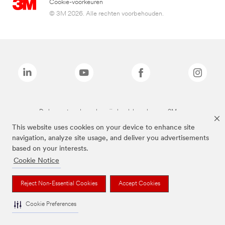
Cookie-voorkeuren
© 3M 2026. Alle rechten voorbehouden.
De bovenstaande merken zijn handelsmerken van 3M.we
This website uses cookies on your device to enhance site
navigation, analyze site usage, and deliver you advertisements
based on your interests.
Cookie Notice
Reject Non-Essential Cookies
Accept Cookies
Cookie Preferences