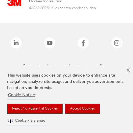
Cookie-voorkeuren
© 3M 2026. Alle rechten voorbehouden.
De bovenstaande merken zijn handelsmerken van 3M.we
This website uses cookies on your device to enhance site
navigation, analyze site usage, and deliver you advertisements
based on your interests.
Cookie Notice
Reject Non-Essential Cookies
Accept Cookies
Cookie Preferences