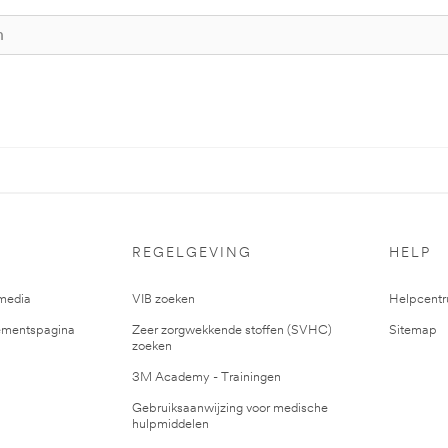
REGELGEVING
HELP
media
VIB zoeken
Helpcent
mentspagina
Zeer zorgwekkende stoffen (SVHC)
Sitemap
zoeken
3M Academy - Trainingen
Gebruiksaanwijzing voor medische
hulpmiddelen