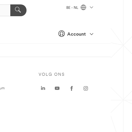
BE - NL
Account
VOLG ONS
rum