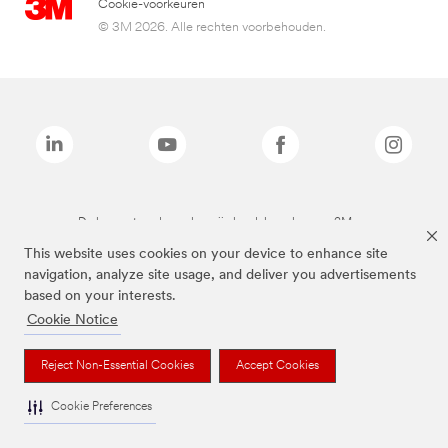
Cookie-voorkeuren
© 3M 2026. Alle rechten voorbehouden.
De bovenstaande merken zijn handelsmerken van 3M.we
This website uses cookies on your device to enhance site
navigation, analyze site usage, and deliver you advertisements
based on your interests.
Cookie Notice
Reject Non-Essential Cookies
Accept Cookies
Cookie Preferences