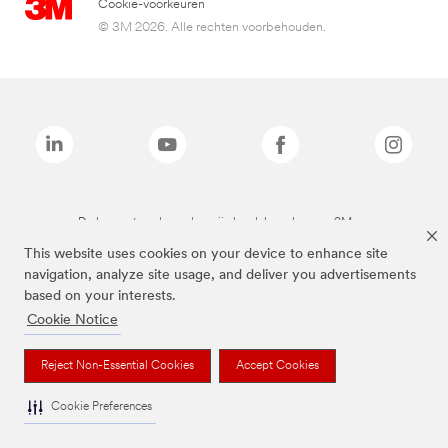
Cookie-voorkeuren
© 3M 2026. Alle rechten voorbehouden.
De bovenstaande merken zijn handelsmerken van 3M.we
This website uses cookies on your device to enhance site
navigation, analyze site usage, and deliver you advertisements
based on your interests.
Cookie Notice
Reject Non-Essential Cookies
Accept Cookies
Cookie Preferences