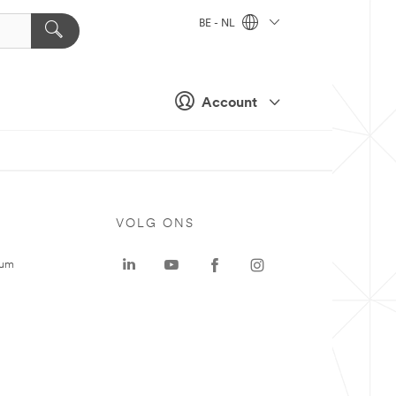
BE - NL
Account
VOLG ONS
rum