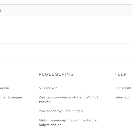
REGELGEVING
HELP
media
VIB zoeken
Helpcent
mentspagina
Zeer zorgwekkende stoffen (SVHC)
Sitemap
zoeken
3M Academy - Trainingen
Gebruiksaanwijzing voor medische
hulpmiddelen