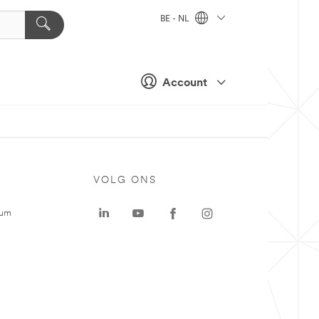
BE - NL
Account
VOLG ONS
rum