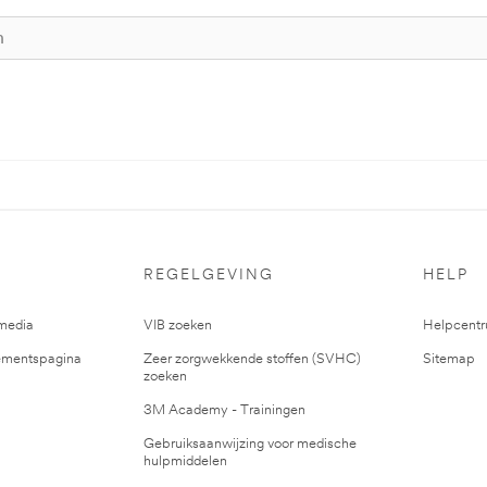
REGELGEVING
HELP
media
VIB zoeken
Helpcent
mentspagina
Zeer zorgwekkende stoffen (SVHC)
Sitemap
zoeken
3M Academy - Trainingen
Gebruiksaanwijzing voor medische
hulpmiddelen