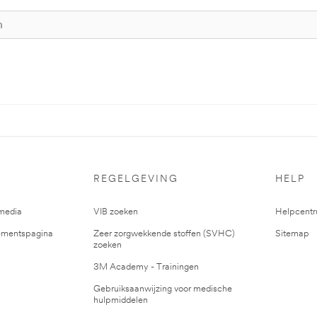
REGELGEVING
HELP
media
VIB zoeken
Helpcent
mentspagina
Zeer zorgwekkende stoffen (SVHC)
Sitemap
zoeken
3M Academy - Trainingen
Gebruiksaanwijzing voor medische
hulpmiddelen