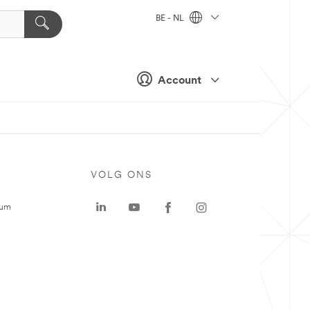
BE - NL
Account
VOLG ONS
rum