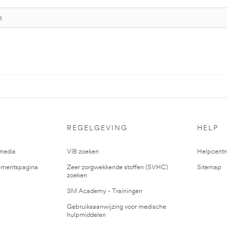
REGELGEVING
HELP
media
VIB zoeken
Helpcent
mentspagina
Zeer zorgwekkende stoffen (SVHC)
Sitemap
zoeken
3M Academy - Trainingen
Gebruiksaanwijzing voor medische
hulpmiddelen