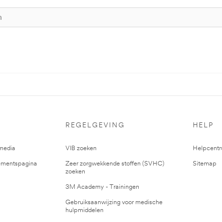
REGELGEVING
HELP
media
VIB zoeken
Helpcent
mentspagina
Zeer zorgwekkende stoffen (SVHC)
Sitemap
zoeken
3M Academy - Trainingen
Gebruiksaanwijzing voor medische
hulpmiddelen