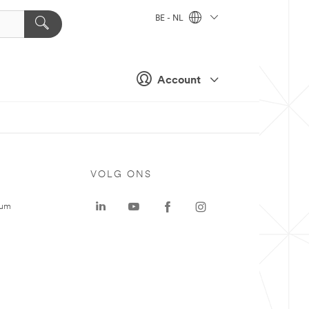
BE - NL
Account
VOLG ONS
rum