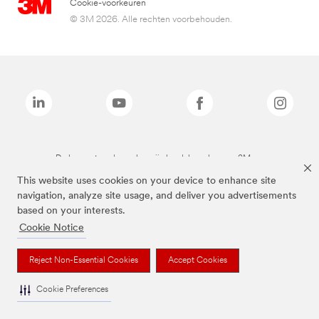
Cookie-voorkeuren
© 3M 2026. Alle rechten voorbehouden.
De bovenstaande merken zijn handelsmerken van 3M.we
This website uses cookies on your device to enhance site
navigation, analyze site usage, and deliver you advertisements
based on your interests.
Cookie Notice
Reject Non-Essential Cookies
Accept Cookies
Cookie Preferences