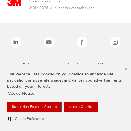
Cookie-voorkeuren
© 3M 2026. Alle rechten voorbehouden.
De bovenstaande merken zijn handelsmerken van 3M.we
This website uses cookies on your device to enhance site
navigation, analyze site usage, and deliver you advertisements
based on your interests.
Cookie Notice
Reject Non-Essential Cookies
Accept Cookies
Cookie Preferences