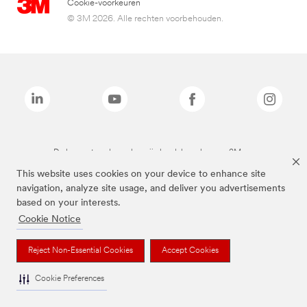
Cookie-voorkeuren
© 3M 2026. Alle rechten voorbehouden.
De bovenstaande merken zijn handelsmerken van 3M.we
This website uses cookies on your device to enhance site
navigation, analyze site usage, and deliver you advertisements
based on your interests.
Cookie Notice
Reject Non-Essential Cookies
Accept Cookies
Cookie Preferences