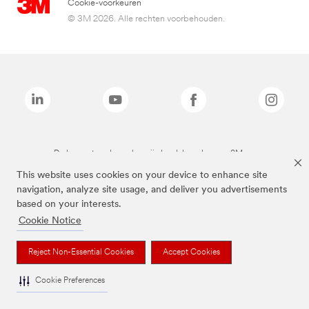
Cookie-voorkeuren
© 3M 2026. Alle rechten voorbehouden.
De bovenstaande merken zijn handelsmerken van 3M.we
This website uses cookies on your device to enhance site
navigation, analyze site usage, and deliver you advertisements
based on your interests.
Cookie Notice
Reject Non-Essential Cookies
Accept Cookies
Cookie Preferences