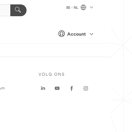
BE - NL
Account
VOLG ONS
rum