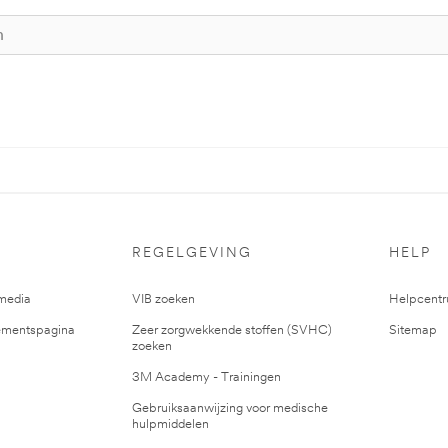
REGELGEVING
HELP
media
VIB zoeken
Helpcent
mentspagina
Zeer zorgwekkende stoffen (SVHC)
Sitemap
zoeken
3M Academy - Trainingen
Gebruiksaanwijzing voor medische
hulpmiddelen