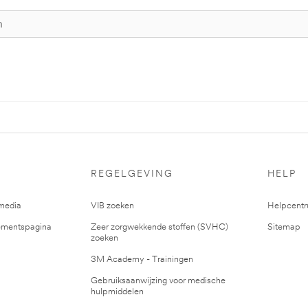
REGELGEVING
HELP
media
VIB zoeken
Helpcent
mentspagina
Zeer zorgwekkende stoffen (SVHC)
Sitemap
zoeken
3M Academy - Trainingen
Gebruiksaanwijzing voor medische
hulpmiddelen