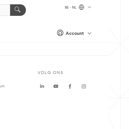
BE - NL
Account
VOLG ONS
rum