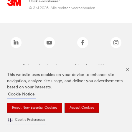
Cookie-voorkeuren
© 3M 2026. Alle rechten voorbehouden.
De bovenstaande merken zijn handelsmerken van 3M.we
This website uses cookies on your device to enhance site
navigation, analyze site usage, and deliver you advertisements
based on your interests.
Cookie Notice
Reject Non-Essential Cookies
Accept Cookies
Cookie Preferences