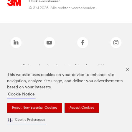
Cookie-voorkeuren
© 3M 2026. Alle rechten voorbehouden.
De bovenstaande merken zijn handelsmerken van 3M.we
This website uses cookies on your device to enhance site
navigation, analyze site usage, and deliver you advertisements
based on your interests.
Cookie Notice
Reject Non-Essential Cookies
Accept Cookies
Cookie Preferences