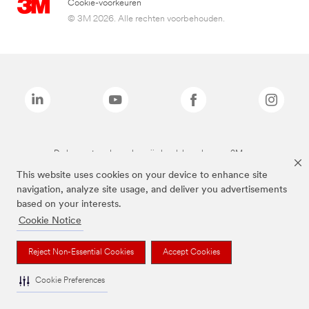
Cookie-voorkeuren
© 3M 2026. Alle rechten voorbehouden.
De bovenstaande merken zijn handelsmerken van 3M.we
This website uses cookies on your device to enhance site
navigation, analyze site usage, and deliver you advertisements
based on your interests.
Cookie Notice
Reject Non-Essential Cookies
Accept Cookies
Cookie Preferences