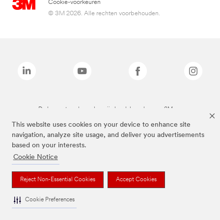
Cookie-voorkeuren
© 3M 2026. Alle rechten voorbehouden.
De bovenstaande merken zijn handelsmerken van 3M.we
This website uses cookies on your device to enhance site
navigation, analyze site usage, and deliver you advertisements
based on your interests.
Cookie Notice
Reject Non-Essential Cookies
Accept Cookies
Cookie Preferences