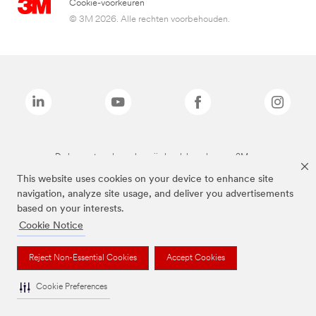
Cookie-voorkeuren
© 3M 2026. Alle rechten voorbehouden.
De bovenstaande merken zijn handelsmerken van 3M.we
This website uses cookies on your device to enhance site
navigation, analyze site usage, and deliver you advertisements
based on your interests.
Cookie Notice
Reject Non-Essential Cookies
Accept Cookies
Cookie Preferences