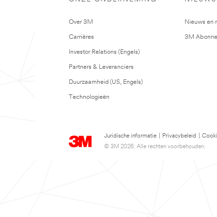
Verkoopadressen
Over 3M
Nieuws en 
Carrières
3M Abonne
Investor Relations (Engels)
Filter op type
Alleen
Bekijk alles
Partners & Leveranciers
verkoopadres
gecertificeerde
webshops
Duurzaamheid (US, Engels)
Technologieën
Webshops
Gecertificeerd
Juridische informatie
|
Privacybeleid
|
Cooki
Deze
© 3M 2026. Alle rechten voorbehouden.
webshops
verkopen
niet
altijd
het
product
wat
u
zoekt.