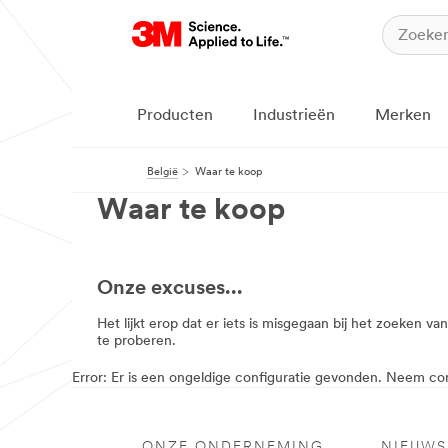
Producten
Industrieën
Merken
België
Waar te koop
Waar te koop
Onze excuses...
Het lijkt erop dat er iets is misgegaan bij het zoeken 
te proberen.
Error: Er is een ongeldige configuratie gevonden. Neem c
Webshops
Ga naar:
Webshops
ONZE ONDERNEMING
NIEUWS