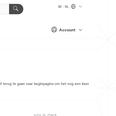
BE - NL
Account
n of terug te gaan naar beginpagina om het nog een keer
VOLG ONS