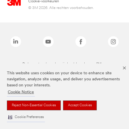
Cookie-voorkeuren
© 3M 2026. Alle rechten voorbehouden.
De bovenstaande merken zijn handelsmerken van 3M.we
This website uses cookies on your device to enhance site
navigation, analyze site usage, and deliver you advertisements
based on your interests.
Cookie Notice
Reject Non-Essential Cookies
Accept Cookies
Cookie Preferences