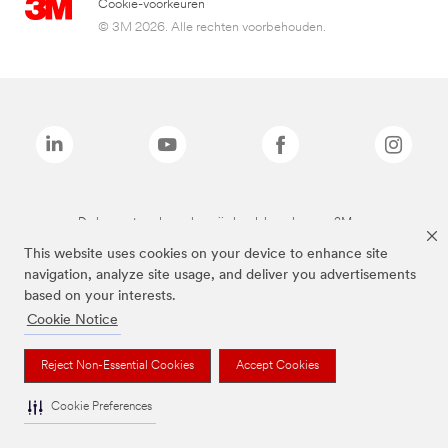
Cookie-voorkeuren
© 3M 2026. Alle rechten voorbehouden.
De bovenstaande merken zijn handelsmerken van 3M.we
This website uses cookies on your device to enhance site
navigation, analyze site usage, and deliver you advertisements
based on your interests.
Cookie Notice
Reject Non-Essential Cookies
Accept Cookies
Cookie Preferences