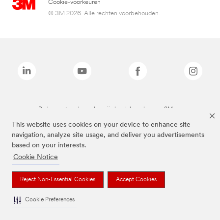
Cookie-voorkeuren
© 3M 2026. Alle rechten voorbehouden.
De bovenstaande merken zijn handelsmerken van 3M.we
This website uses cookies on your device to enhance site
navigation, analyze site usage, and deliver you advertisements
based on your interests.
Cookie Notice
Reject Non-Essential Cookies
Accept Cookies
Cookie Preferences