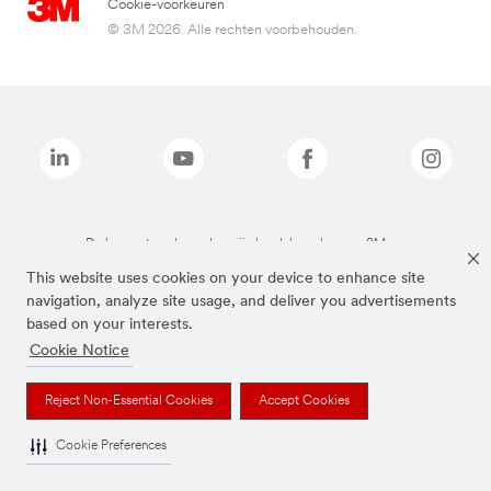
Cookie-voorkeuren
© 3M 2026. Alle rechten voorbehouden.
De bovenstaande merken zijn handelsmerken van 3M.we
This website uses cookies on your device to enhance site
navigation, analyze site usage, and deliver you advertisements
based on your interests.
Cookie Notice
Reject Non-Essential Cookies
Accept Cookies
Cookie Preferences